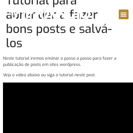
Tutorial para
aprender a fazer
Quem Somos
Consultoria On-line
Conteúdo Florestal
bons posts e salvá-
los
Neste tutorial iremos ensinar o passo a passo para fazer a
publicação de posts em sites wordpress.
Veja o vídeo abaixo ou siga o tutorial neste post.